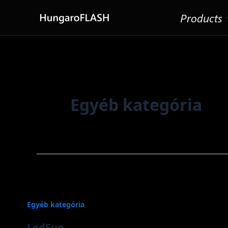
Skip
Products
to
content
Egyéb kategória
Egyéb kategória
LedSun