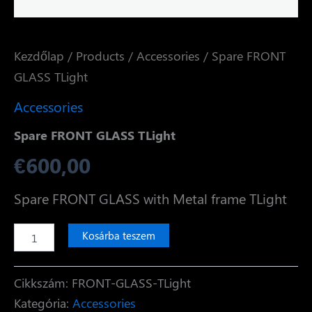
Kezdőlap
/
Products
/
Accessories
/ Spare FRONT
GLASS TLight
Accessories
Spare FRONT GLASS TLight
€
600,00
Spare FRONT GLASS with Metal frame TLight
Spare
Kosárba teszem
FRONT
GLASS
TLight
Cikkszám:
FRONT-GLASS-TLight
mennyiség
Kategória:
Accessories