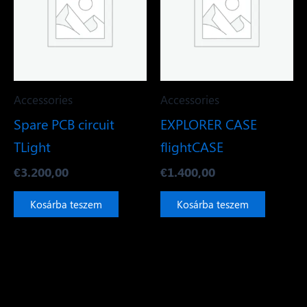
Accessories
Accessories
Spare PCB circuit
EXPLORER CASE
TLight
flightCASE
€
3.200,00
€
1.400,00
Kosárba teszem
Kosárba teszem