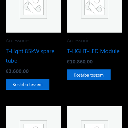
Accessories
Accessories
T-Light 85kW spare
T-LIGHT-LED Module
tube
€
10.860,00
€
3.600,00
Kosárba teszem
Kosárba teszem