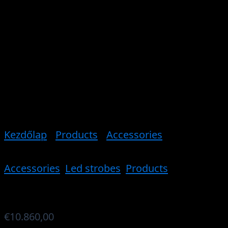
Kezdőlap
/
Products
/
Accessories
/ T-LIGHT-
LED Module
Accessories
,
Led strobes
,
Products
T-LIGHT-LED Module
€
10.860,00