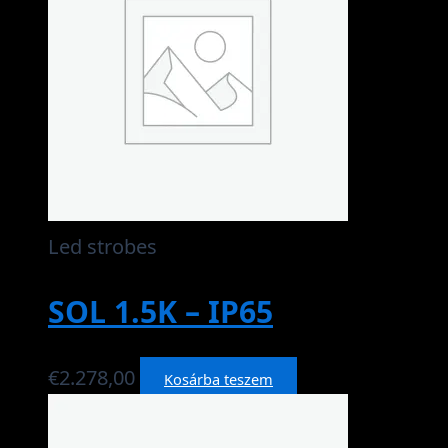
Led strobes
SOL 1.5K – IP65
€
2.278,00
Kosárba teszem