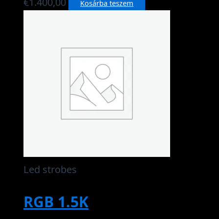
€
1.400,00
Kosárba teszem
Led strobes
RGB 1.5K