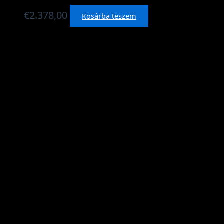
€
2.378,00
Kosárba teszem