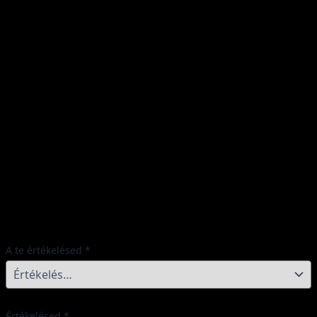
Értékelések
Még nincsenek értékelések.
„T-LIGHT-LED Module” értékelése
elsőként
Az e-mail címet nem tesszük közzé.
A kötelező
mezőket
*
karakterrel jelöltük
A te értékelésed
*
Értékelésed
*