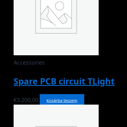
Accessories
Spare PCB circuit TLight
€
3.200,00
Kosárba teszem