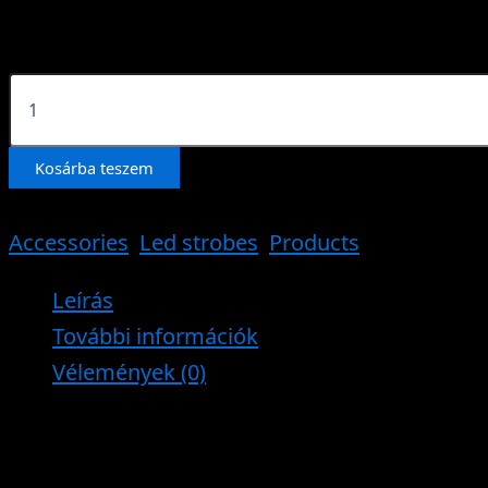
130 000 Lumen Luminous output
T-
LIGHT-
LED
Module
Kosárba teszem
mennyiség
Cikkszám:
hung-led-tlight-module
Kategóriák:
Accessories
,
Led strobes
,
Products
Leírás
További információk
Vélemények (0)
This is a NEW innovation from HungaroFLASH
for 2015.