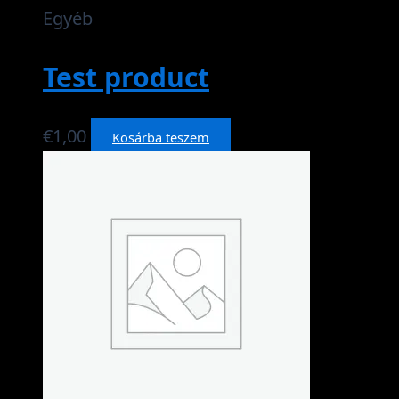
Egyéb
Test product
€
1,00
Kosárba teszem