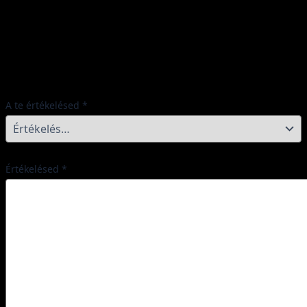
elsőként
Az e-mail címet nem tesszük közzé.
A kötelező
mezőket
*
karakterrel jelöltük
A te értékelésed
*
Értékelésed
*