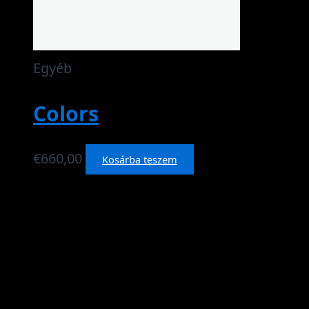
Egyéb
Colors
€
660,00
Kosárba teszem