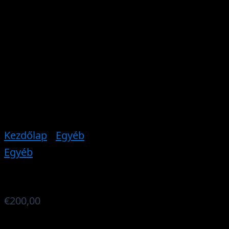
Kezdőlap
/
Egyéb
/ RGB 3 Controller
Egyéb
RGB 3 Controller
€
200,00
The RGB 3 is our top-level controller for