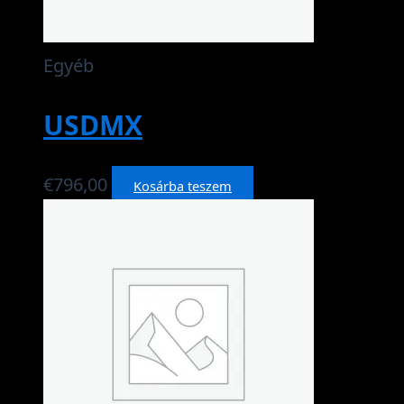
Egyéb
USDMX
€
796,00
Kosárba teszem