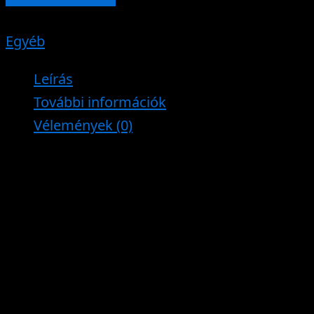
Cikkszám:
hung-controller-rgb-3
Kategória:
Egyéb
Leírás
További információk
Vélemények (0)
The RGB 3 is our top-level controller for
professional users. It is essentially a software
controllable version of the RGB-2. It is highly
customizable. If you need a special function,
we can make it. Then you can download it to
your computer from our website. You can
create colors and effects, make chasers, or