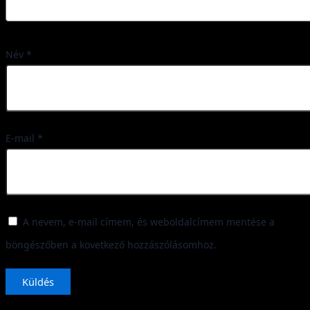
Név
*
E-mail
*
A nevem, e-mail címem, és weboldalcímem mentése a
böngészőben a következő hozzászólásomhoz.