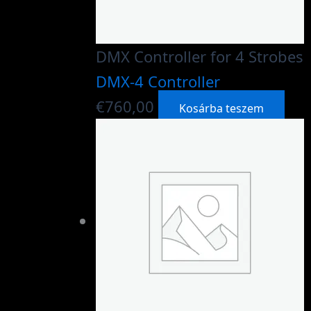
DMX Controller for 4 Strobes
DMX-4 Controller
€
760,00
Kosárba teszem