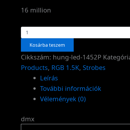
16 million
1452p
-
PIXEL
Kosárba teszem
strobe
mennyiség
Cikkszám:
hung-led-1452P
Kategóri
Products
,
RGB 1.5K
,
Strobes
Leírás
További információk
Vélemények (0)
dmx