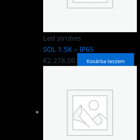
Led strobes
SOL 1.5K – IP65
€
2.278,00
Kosárba teszem