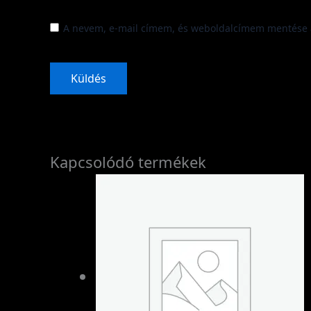
A nevem, e-mail címem, és weboldalcímem mentése 
Kapcsolódó termékek