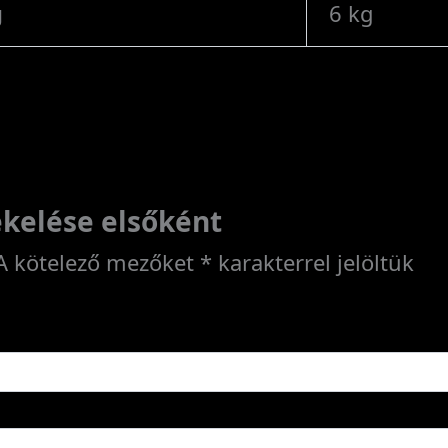
g
6 kg
ékelése elsőként
A kötelező mezőket
*
karakterrel jelöltük