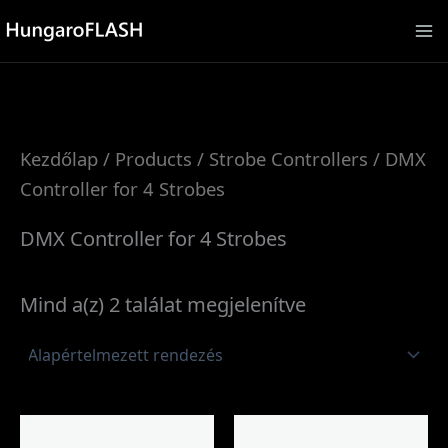
Skip
to
content
Kezdőlap
/
Products
/
Strobe Controllers
/ DMX
Controller for 4 Strobes
DMX Controller for 4 Strobes
Mind a(z) 2 találat megjelenítve